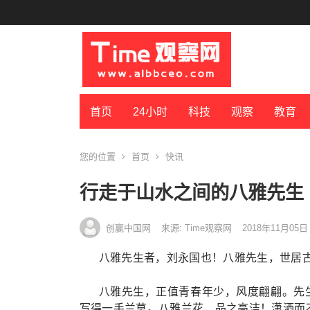
首页
24小时
科技
观察
教育
您的位置
首页
快讯
行走于山水之间的八雅先生
创赢中国网
来源: Time观察网
2018年11月05日
八雅先生者，刘永国也！八雅先生，世居
八雅先生，正值青春年少，风度翩翩。先
写得一手兰草。八雅兰花，品之高洁！潇洒而