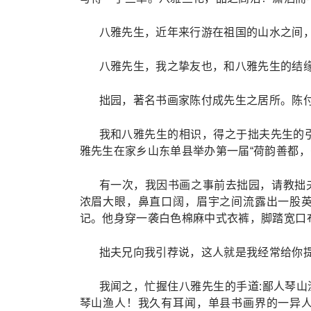
八雅先生，近年来行游在祖国的山水之间
八雅先生，我之挚友也，和八雅先生的结
拙园，著名书画家陈付成先生之居所。陈
我和八雅先生的相识，得之于拙夫先生的引
雅先生在家乡山东单县举办第一届“荷韵善都，
有一次，我因书画之事前去拙园，请教拙
浓眉大眼，鼻直口阔，眉宇之间流露出一股
记。他身穿一袭白色棉麻中式衣裤，脚踏宽口
拙夫兄向我引荐说，这人就是我经常给你
我闻之，忙握住八雅先生的手道:鄙人琴
琴山渔人！我久有耳闻，单县书画界的一异