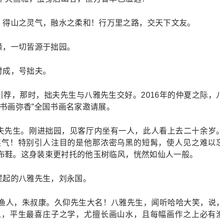
，得山之灵气，融水之柔和！行万里之路，交天下文友。
缘，一切皆源于拙园。
付成，号拙夫。
荐，那时，拙夫先生与八雅先生交好。2016年的仲夏之际，
书画弥香”全国书画名家邀请展。
夫先生。刚进拙园，见客厅内坐有一人，此人看上去二十余岁
英气！特别引人注目的是他那浓密乌黑的短髯，使人见之难以
布鞋。这身装束更衬托的他玉树临风，恍然如仙人一般。
提起的八雅先生，刘永国。
山渔人，朱叔康。久仰先生大名！八雅先生，闻听哈哈大笑，说
人，平生最喜庄子之学，尤擅长画山水，且每幅画作之上必有