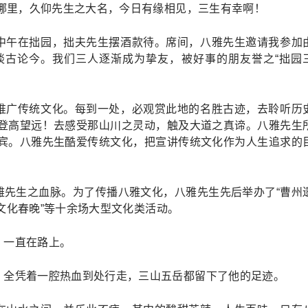
哪里，久仰先生之大名，今日有缘相见，三生有幸啊！
中午在拙园，拙夫先生摆酒款待。席间，八雅先生邀请我参加
谈古论今。我们三人逐渐成为挚友，被好事的朋友誉之“拙园
推广传统文化。每到一处，必观赏此地的名胜古迹，去聆听历
登高望远！去感受那山川之灵动，触及大道之真谛。八雅先生
宾。八雅先生酷爱传统文化，把宣讲传统文化作为人生追求的
雅先生之血脉。为了传播八雅文化，八雅先生先后举办了“曹州
雅文化春晚”等十余场大型文化类活动。
，一直在路上。
，全凭着一腔热血到处行走，三山五岳都留下了他的足迹。