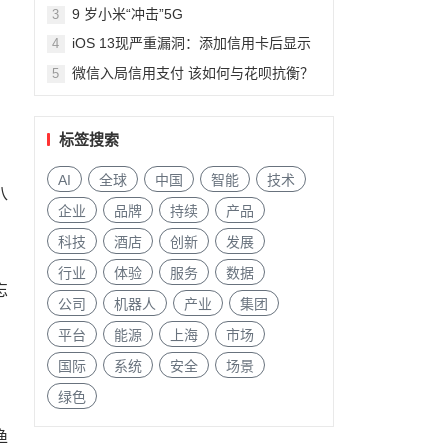
9 岁小米“冲击”5G
3
iOS 13现严重漏洞：添加信用卡后显示
4
陌生人信息
微信入局信用支付 该如何与花呗抗衡？
5
标签搜索
AI
全球
中国
智能
技术
八
企业
品牌
持续
产品
科技
酒店
创新
发展
。
行业
体验
服务
数据
忘
公司
机器人
产业
集团
平台
能源
上海
市场
国际
系统
安全
场景
绿色
，
渔