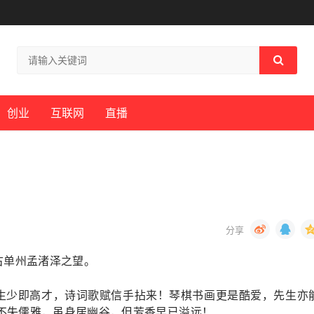
创业
互联网
直播
古单州孟渚泽之望。
生少即高才，诗词歌赋信手拈来！琴棋书画更是酷爱，先生亦
不失儒雅，虽身居幽谷，但芳香早已溢远！