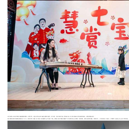
本次活动的小主持房兰昕和卢靖璇都是明强第二小学的学生，也是之前“悦读七宝”诵读大赛的优秀选手。房兰昕说：“能主持这次活动，我特别兴奋。家门口的大舞台给了我很多锻炼机会，让我变得更加自信！”
来自京都苑居民区的杨明振和杨阳是一对父子。他们创作的《观展》和《晚霞》分获摄影作品二等奖和一等奖。杨明振从青年时期就对摄影产生了浓厚的兴趣，还经营过一家照相馆，退休后依然坚持摄影。耳濡目染下，儿子杨阳也爱上了摄影，父子俩经常一起拍摄，用心记录七宝的变化。