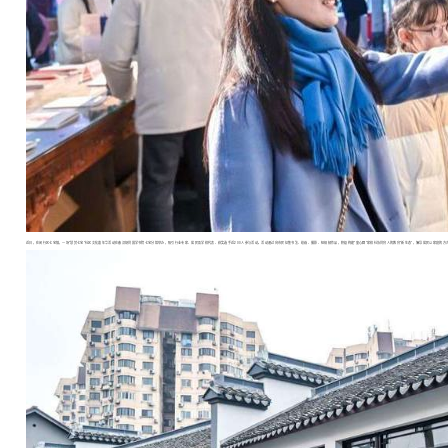
近日，在闵行区七宝镇，一场“慧赏七宝”社区文化嘉年华活动在秦汉胡同国学书院七宝分馆举办，吸引行业专家、居民及学校代表、获奖选手近200人参与活动。活动通过向市民征集书法、绘画、摄影、短视频作品，积极构建“童心圆”家校社协同育人的教育“新生态”，倡导居民以家庭的