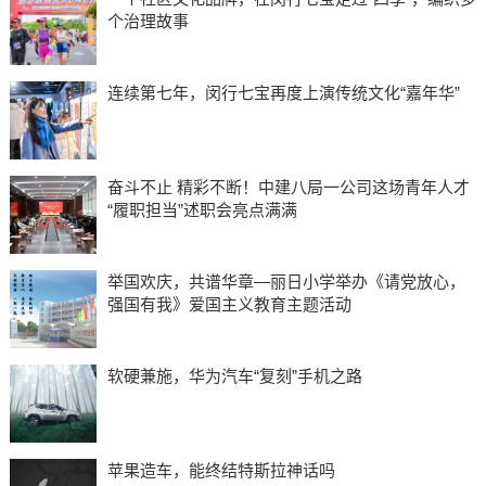
个治理故事
连续第七年，闵行七宝再度上演传统文化“嘉年华”
奋斗不止 精彩不断！中建八局一公司这场青年人才
“履职担当”述职会亮点满满
举国欢庆，共谱华章—丽日小学举办《请党放心，
强国有我》爱国主义教育主题活动
软硬兼施，华为汽车“复刻”手机之路
苹果造车，能终结特斯拉神话吗