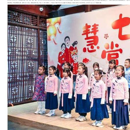
据了解，2023年10月，七宝镇初步形成了书香、茶香、墨香、酒香、竹香、花香、馐香为特色的古镇文化体系。此次活动通过对“七香”进行全方位的展示，做到全民参与，让市民身临其境地感受家乡风韵。作为活动的评委和组织者之一，上海市书法家协会常务理事杨耀扬表示，“慧赏七
短视频作品一等奖获得者张之健，是闵行区人大代表、退休居民区老书记。作品《三十而立话家风》，不仅记录了他的生活点滴，还展望了美好的未来。已经在七宝生活了30多年的他，正同七宝一起，走上了“新国潮”之路。