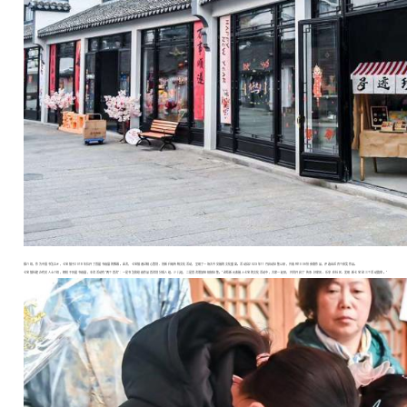
据介绍，作为中国书法之乡，七宝镇于2018年拉开了首届书画展的帷幕。此次，七宝镇通过精心策划、创新升级传统文化活动，呈现了一场古今交融的文化盛宴。活动自2023年11月启动征集以来，共收到1006份参赛作品，评选出近百个获奖作品。
七宝镇社建办有关人士介绍，相较于历届书画展，本次活动有“两个首次”：一是书法和绘画作品首次划分成人组、少儿组，二是首次增加短视频征集。“这些新元素融入七宝的文化活动中，大家一起来，共同开启了‘传承·好家风、乐享·在社区、发现·新七宝’这三个活动篇章。”