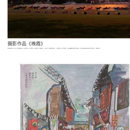
摄影作品《晚霞》
荣获绘画作品少儿组一等奖的欧思妤，是航华第二小学的学生。她创作的《老街记忆》，描绘了七宝老街的景象。“七宝是我从小长大的地方，老街蕴藏着我最美好的回忆，所以我选择用绘画来记录这份美好。”欧思妤说。