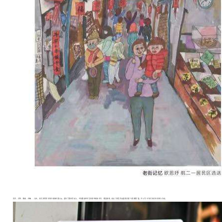
武术、古筝、朗诵、合唱……当天，形式多样的节目在现场轮番上演。嘉年华集市活动上，不仅邀请到书法名家到现场书写、赠送春联，还设了获奖作品展和古镇“七香雅集”展，并以“打卡”形式吸引市民参与互动。