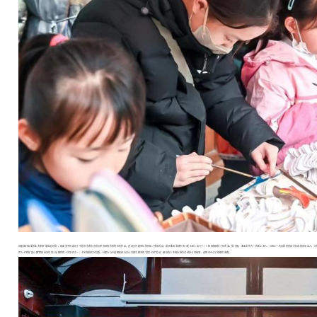
茂盛新村居委会此次荣获“最佳组织奖”。居委会不仅选送了中国书法家协会会员单闯闯等作者的优秀作品，还动员共建单位的创始人参加活动，居民朱圣洁制作的《新七宝人出门了！》短视频获得了优秀奖。据了解，朱圣洁作为一名新上海人，已经从一名志愿者变身为社区的青年达人，为
作为七宝镇“童心圆”家校社协同育人品牌内的十大项目之一，七宝镇居民区党委、社建办与中国邮政闵行分公司携手推进的“慧赏七宝”活动，鼓励青少年用多种方式讲好七宝故事，还联合中小学校推优参赛。