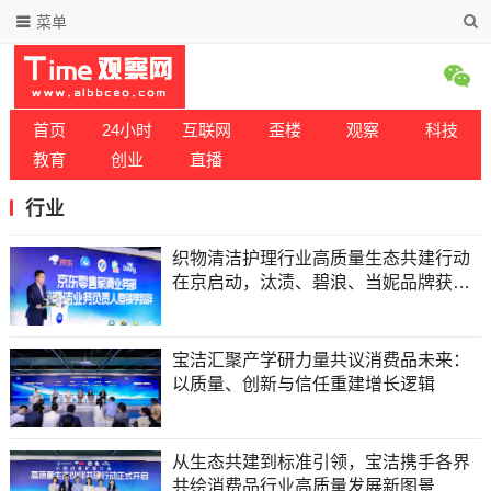
菜单
首页
24小时
互联网
歪楼
观察
科技
教育
创业
直播
行业
织物清洁护理行业高质量生态共建行动
在京启动，汰渍、碧浪、当妮品牌获京
东首批品质认证，宝洁洗衣科研成果荣
登国际SCI期刊
宝洁汇聚产学研力量共议消费品未来：
以质量、创新与信任重建增长逻辑
从生态共建到标准引领，宝洁携手各界
共绘消费品行业高质量发展新图景