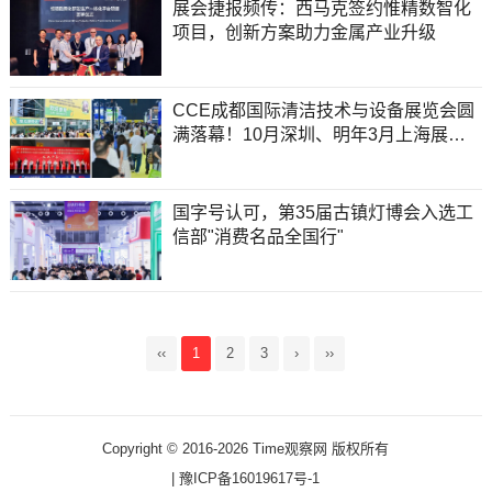
展会捷报频传：西马克签约惟精数智化
项目，创新方案助力金属产业升级
CCE成都国际清洁技术与设备展览会圆
满落幕！10月深圳、明年3月上海展位
销售启动，聚力共启洁净产业新征程
国字号认可，第35届古镇灯博会入选工
信部"消费名品全国行"
‹‹
1
2
3
›
››
Copyright © 2016-2026 Time观察网 版权所有
|
豫ICP备16019617号-1