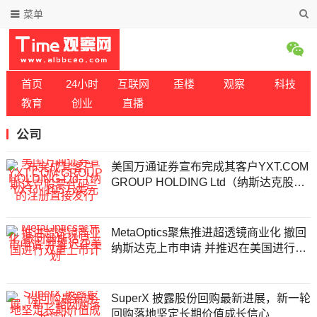
菜单
首页
24小时
互联网
歪楼
观察
科技
教育
创业
直播
公司
美国万通证券宣布完成其客户YXT.COM
GROUP HOLDING Ltd（纳斯达克股票
代码：YXT）105万美元的注册直接发
行
MetaOptics聚焦推进超透镜商业化 撤回
纳斯达克上市申请 并推迟在美国进行双
重上市计划
SuperX 披露股份回购最新进展，新一轮
回购落地坚定长期价值成长信心