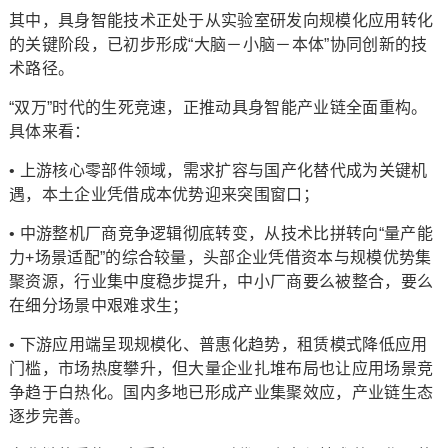
其中，具身智能技术正处于从实验室研发向规模化应用转化
的关键阶段，已初步形成“大脑－小脑－本体”协同创新的技
术路径。
“双万”时代的生死竞速，正推动具身智能产业链全面重构。
具体来看：
• 上游核心零部件领域，需求扩容与国产化替代成为关键机
遇，本土企业凭借成本优势迎来突围窗口；
• 中游整机厂商竞争逻辑彻底转变，从技术比拼转向“量产能
力+场景适配”的综合较量，头部企业凭借资本与规模优势集
聚资源，行业集中度稳步提升，中小厂商要么被整合，要么
在细分场景中艰难求生；
• 下游应用端呈现规模化、普惠化趋势，租赁模式降低应用
门槛，市场热度攀升，但大量企业扎堆布局也让应用场景竞
争趋于白热化。国内多地已形成产业集聚效应，产业链生态
逐步完善。