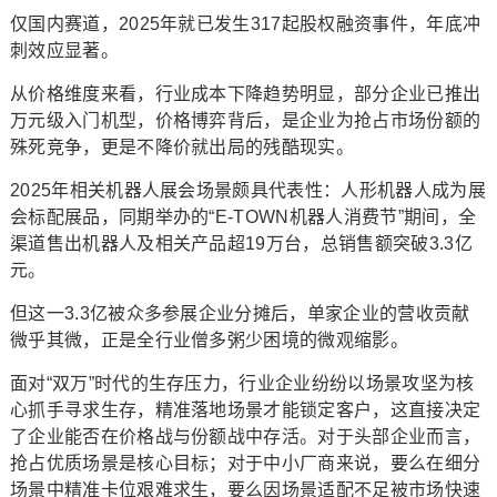
仅国内赛道，2025年就已发生317起股权融资事件，年底冲
刺效应显著。
从价格维度来看，行业成本下降趋势明显，部分企业已推出
万元级入门机型，价格博弈背后，是企业为抢占市场份额的
殊死竞争，更是不降价就出局的残酷现实。
2025年相关机器人展会场景颇具代表性：人形机器人成为展
会标配展品，同期举办的“E-TOWN机器人消费节”期间，全
渠道售出机器人及相关产品超19万台，总销售额突破3.3亿
元。
但这一3.3亿被众多参展企业分摊后，单家企业的营收贡献
微乎其微，正是全行业僧多粥少困境的微观缩影。
面对“双万”时代的生存压力，行业企业纷纷以场景攻坚为核
心抓手寻求生存，精准落地场景才能锁定客户，这直接决定
了企业能否在价格战与份额战中存活。对于头部企业而言，
抢占优质场景是核心目标；对于中小厂商来说，要么在细分
场景中精准卡位艰难求生，要么因场景适配不足被市场快速