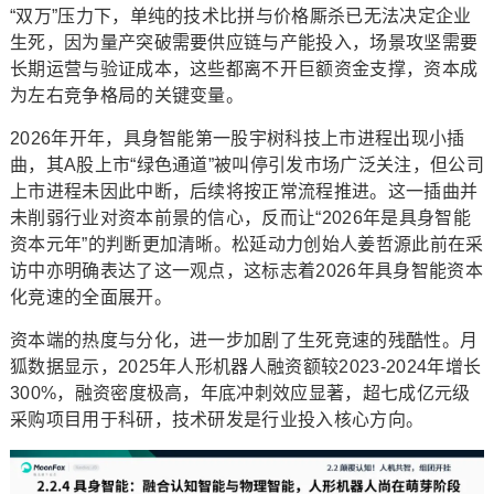
“双万”压力下，单纯的技术比拼与价格厮杀已无法决定企业
生死，因为量产突破需要供应链与产能投入，场景攻坚需要
长期运营与验证成本，这些都离不开巨额资金支撑，资本成
为左右竞争格局的关键变量。
2026年开年，具身智能第一股宇树科技上市进程出现小插
曲，其A股上市“绿色通道”被叫停引发市场广泛关注，但公司
上市进程未因此中断，后续将按正常流程推进。这一插曲并
未削弱行业对资本前景的信心，反而让“2026年是具身智能
资本元年”的判断更加清晰。松延动力创始人姜哲源此前在采
访中亦明确表达了这一观点，这标志着2026年具身智能资本
化竞速的全面展开。
资本端的热度与分化，进一步加剧了生死竞速的残酷性。月
狐数据显示，2025年人形机器人融资额较2023-2024年增长
300%，融资密度极高，年底冲刺效应显著，超七成亿元级
采购项目用于科研，技术研发是行业投入核心方向。