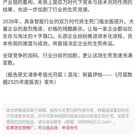
产业链的重构，本质上是双万时代下资本与技术共同作用的
结果，也进一步加剧了行业的生死竞速。
2026年，具身智能行业的双万时代将生死门槛全面提升。大
量企业的激烈角逐、价格的残酷厮杀，让每一家企业都站在
生存与淘汰的十字路口。头部企业纷纷推进资本化进程，资
本布局的速度与成效，将直接决定企业的生死命运。
全球竞争的加码、行业分歧的加剧，更让这场生死竞速充满
变数。
（报告原文请参考极光月狐丨混沌：新篇伊始——《月狐数
据2025年度报告》发布）
本文转载或采集于网络，版权与文责归原作者所有，转载或采集目的在
于传递更多信息，并不代表本网赞同其观点和对其真实性负责。如若不
慎侵犯您的权益，请与本站联系（邮箱：080808@111.com）。
如果您也想推广，可点击此处：申请合作