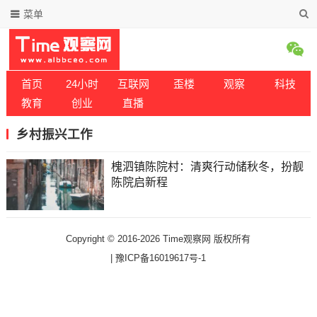
菜单
首页
24小时
互联网
歪楼
观察
科技
教育
创业
直播
乡村振兴工作
槐泗镇陈院村：清爽行动储秋冬，扮靓
陈院启新程
Copyright © 2016-2026 Time观察网 版权所有
|
豫ICP备16019617号-1