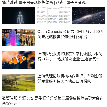
痛苦难过-量子白骨观修炼体系 | 赵杰 | 量子白骨观
Open Genesis 多语言官网上线，500万
美元战略投资加速全球化布局
上海财税服务找哪家？莘利企服扎根闵
行21年，一站式解决企业“生老病死”难
题
上海代理记账机构横向测评：莘利企服
凭专业服务稳居本地高口碑梯队
数贸智服 誉汇长安 嘉委汇俱乐部第五届健康模范表彰大会在
西安召开