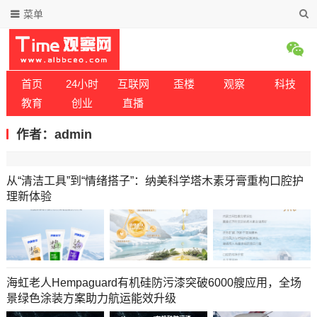
菜单
首页
24小时
互联网
歪楼
观察
科技
教育
创业
直播
作者：admin
从“清洁工具”到“情绪搭子”：纳美科学塔木素牙膏重构口腔护
理新体验
海虹老人Hempaguard有机硅防污漆突破6000艘应用，全场
景绿色涂装方案助力航运能效升级