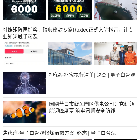
社媒矩阵再扩容，瑞典密封专家Roxtec正式入驻抖音，让专
业知识触手可及
抑郁症疗愈执行清单| 赵杰 | 量子白骨观
国网营口市鲅鱼圈区供电公司：党建领
航迎峰度夏 筑牢汛期安全防线
焦虑症-量子白骨观修炼治愈方案| 赵杰 | 量子白骨观