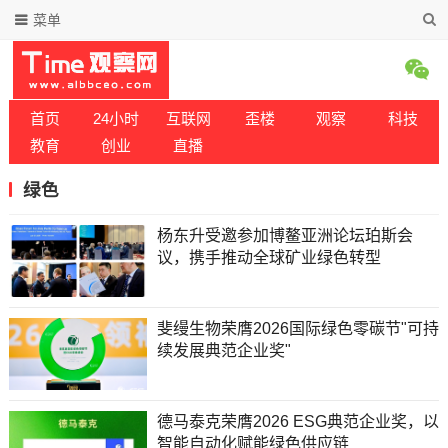
菜单
首页
24小时
互联网
歪楼
观察
科技
教育
创业
直播
绿色
杨东升受邀参加博鳌亚洲论坛珀斯会
议，携手推动全球矿业绿色转型
斐缦生物荣膺2026国际绿色零碳节"可持
续发展典范企业奖"
德马泰克荣膺2026 ESG典范企业奖，以
智能自动化赋能绿色供应链