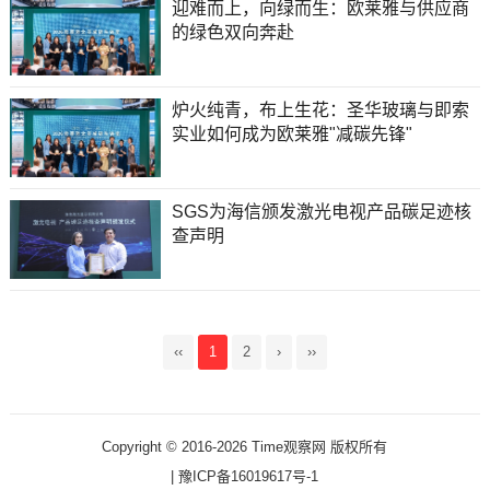
迎难而上，向绿而生：欧莱雅与供应商
的绿色双向奔赴
炉火纯青，布上生花：圣华玻璃与即索
实业如何成为欧莱雅"减碳先锋"
SGS为海信颁发激光电视产品碳足迹核
查声明
‹‹
1
2
›
››
Copyright © 2016-2026 Time观察网 版权所有
|
豫ICP备16019617号-1