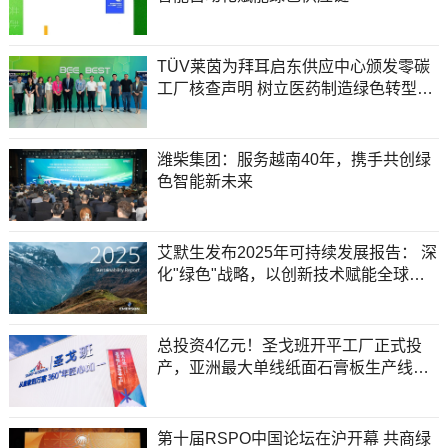
TÜV莱茵为拜耳启东供应中心颁发零碳
工厂核查声明 树立医药制造绿色转型标
杆
潍柴集团：服务越南40年，携手共创绿
色智能新未来
艾默生发布2025年可持续发展报告： 深
化"绿色"战略，以创新技术赋能全球净
零未来
总投资4亿元！圣戈班开平工厂正式投
产，亚洲最大单线纸面石膏板生产线落
地翠山湖
第十届RSPO中国论坛在沪开幕 共商绿