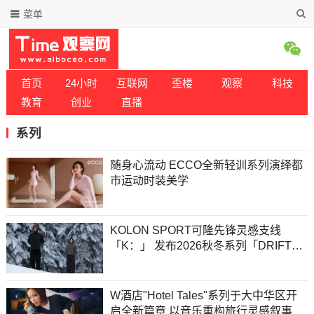
菜单
首页
24小时
互联网
歪楼
观察
科技
教育
创业
直播
系列
随身心流动 ECCO全新轻训系列演绎都
市运动时装美学
KOLON SPORT可隆先锋灵感支线
「K：」 发布2026秋冬系列「DRIFT」
以自然肌理进阶高端静奢户外美学
W酒店"Hotel Tales"系列于大中华区开
启全新篇章 以音乐重构旅行灵感叙事