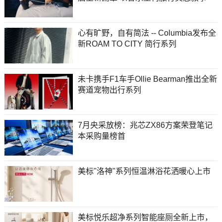
心有旷野，自有简法 -- Columbia发布全
新ROAM TO CITY 简行系列
未卡携手F1车手Ollie Bearman推出全新
赛道宠物出行系列
7月央采放榜：兆芯ZX86方案荣登笔记
本采购量榜首
美标"洛神"系列恒温淋浴花洒暖心上市
美标悦乐超净系列智能座厕全新上市，