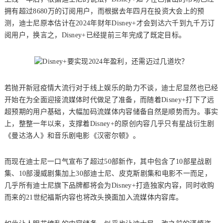
拥有超过8680万的订阅用户，而根据去年四月在投资大会上的预
测，迪士尼原本估计在2024年财年Disney+才会到达六千到九千万订
阅用户，换言之，Disney+已经提前三年完成了既定目标。
若抛开新冠疫情大流行对于线上娱乐的助力不谈，迪士尼显然也已经
开始在为全面迎接流媒体时代做足了准备，而随着Disney+打下了远
超预期的用户基础，大幅加码流媒体内容储备自然是顺势而为。事实
上，整整一年以来，支撑着Disney+的原创内容几乎只有星战衍生剧
《曼达洛人》和音乐剧电影《汉密尔顿》。
而现在迪士尼一口气宣布了超过50部新作，其中包含了10部星战剧
集、10部漫威剧集加上30部迪士尼、皮克斯剧集和电影不一而足，
几乎所有迪士尼旗下品牌都将会为Disney+打造独家内容，同时收购
而来的21世纪福斯内容也将改头换面加入流媒体内容库。