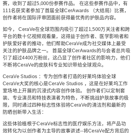
赛，收到了超过5,000份参赛作品。 在这些参赛作品中，有
111名获奖者参加了首届全球CerAwards （大结局）比赛，
创作者将在国际评审团面前获得最优秀的护肤品内容。
如今， CeraVe在全球范围内吸引了超过1,500万关注者和跨
平台的数十亿视频观看量，这得益于创作者、医学影响者和
护肤爱好者的推动，他们帮助CeraVe成为社交媒体上最受
关注的护肤品牌之一。 首届全球CerAwards的与会者总共吸
引了超过4400万粉丝，这凸显了创作者社区的影响力，他们
不断将CeraVe的皮肤科专业知识带给全球观众。
CeraVe Studios ：专为创作者打造的好莱坞体验全球
CeraVe大奖的核心是CeraVe Studios ，这是在好莱坞工作
室场地上开展的沉浸式内容创作体验。 创作者们以定制套
装、专业演员和特技表演者为特色，不断挑战护肤故事的极
限，同时通过四种标志性体验将CeraVe的清洁剂和最新的
防晒创新带入生活：
这些体验植根于CeraVe标志性的医疗娱乐方法，将产品功
效转化为以创作者为主导的故事讲述--将CeraVe配方背后的