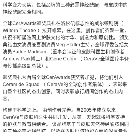
科学变为现实，包括品牌的三种必需神经酰胺，与皮肤中的
神经酰胺完全相同。
全球CerAwards颁奖典礼在洛杉矶标志性的威尔顿剧院（
Wiltern Theatre ）拉开帷幕，在这里，创作者们齐聚一堂，
庆祝不断塑造网上护肤文化的才华、创造力和原创性。 颁奖
典礼由女演员兼喜剧演员Meg Stalter主持，全球评委包括女
演员Bailee Madison （董事会认证的皮肤科医生和创作者
Andrew Park博士）和Gene Colón （ CeraVe全球医疗事务
与传播高级副总裁）。
颁奖典礼为首届全球CerAwards获奖者加冕，将他们引入
Ceramide Squad （ CeraVe的全球创作者集体） ，表彰来
自整个社区的杰出创意，同时表彰旅行期间创作的杰出内
容。
构建于科学之上。 由创作者完善。自2005年成立以来，
CeraVe与皮肤科医生共同开发，从第一天起就将科学支持
的护肤与教育相结合。 该品牌基于与皮肤天然神经酰胺相同
的三种必需神经酰胺，以及在皮肤屏障功能方面的深厚专业