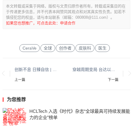
本文转载或采集于网络，版权与文责归原作者所有，转载或采集目的在
于传递更多信息，并不代表本网赞同其观点和对其真实性负责。如若不
慎侵犯您的权益，请与本站联系（邮箱：080808@111.com）。
如果您也想推广，可点击此处：申请合作
CeraVe
全球
创作者
皮肤科
医生
创新不息 日臻自信 | 麦施美学亮相第十四届全国微创医学美容大会
穿越周期变局 台达以硬核智造构筑光伏效能新高度
上一篇
下一篇
为您推荐
HCLTech 入选《时代》杂志“全球最具可持续发展能
力的企业”榜单