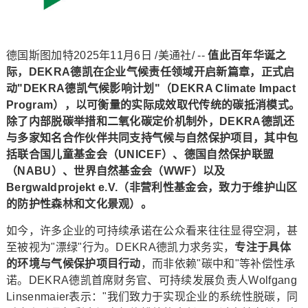
德国斯图加特
2025年11月6日
/美通社/ --
值此百年华诞之
际，DEKRA德凯在企业气候责任领域开启新篇章，正式启
动"DEKRA德凯
气候影响计划
"
（
DEKRA Climate Impact
Program
）
，以可衡量的实际成效取代传统的碳抵消模式。
除了内部脱碳举措和二氧化碳定价机制外，DEKRA德凯还
与多家知名合作伙伴共同支持气候与自然保护项目，其中包
括联合国儿童基金会（UNICEF）、德国自然保护联盟
（NABU）、世界自然基金会（WWF）以及
Bergwaldprojekt e.V.（
非营利性基金会
，致力于
维护山区
的防护性森林和文化景观
）。
如今，许多企业的可持续承诺在公众看来往往显得空洞，甚
至被视为"漂绿"行为。DEKRA德凯力求务实，
专注于具体
的环境与气候保护项目行动
，而非依赖"碳中和"等补偿性承
诺。DEKRA德凯首席财务官、可持续发展负责人Wolfgang
Linsenmaier表示："我们致力于实现企业的系统性脱碳，同