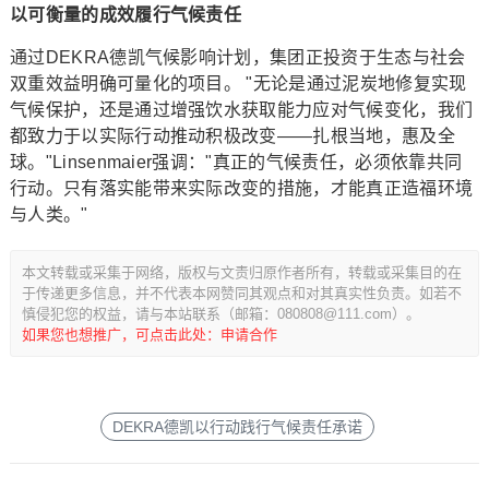
以可衡量的成效履行气候责任
通过DEKRA德凯气候影响计划，集团正投资于生态与社会
双重效益明确可量化的项目。 "无论是通过泥炭地修复实现
气候保护，还是通过增强饮水获取能力应对气候变化，我们
都致力于以实际行动推动积极改变——扎根当地，惠及全
球。"Linsenmaier强调："真正的气候责任，必须依靠共同
行动。只有落实能带来实际改变的措施，才能真正造福环境
与人类。"
本文转载或采集于网络，版权与文责归原作者所有，转载或采集目的在
于传递更多信息，并不代表本网赞同其观点和对其真实性负责。如若不
慎侵犯您的权益，请与本站联系（邮箱：080808@111.com）。
如果您也想推广，可点击此处：申请合作
DEKRA德凯以行动践行气候责任承诺