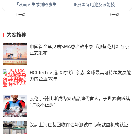
「从画面生成到叙事生成：PrompTale的内容生产新范式」
亚洲国际电池及储能技术展览会将于明年3月再度点燃创新活力
上一篇
下一篇
为您推荐
中国首个罕见病SMA患者故事录《那些花儿》在京
正式发布
HCLTech 入选《时代》杂志“全球最具可持续发展能
力的企业”榜单
瓦伦丁•德比斯成为安踏品牌代言人，于世界赛道续
写"永不止步"
汉高上海包装回收评估与测试中心获欧盟机构认证