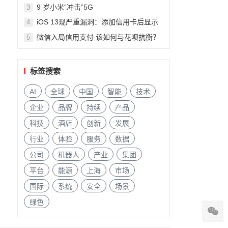
9 岁小米“冲击”5G
3
iOS 13现严重漏洞：添加信用卡后显示
4
陌生人信息
微信入局信用支付 该如何与花呗抗衡？
5
标签搜索
AI
全球
中国
智能
技术
企业
品牌
持续
产品
科技
酒店
创新
发展
行业
体验
服务
数据
公司
机器人
产业
集团
平台
能源
上海
市场
国际
系统
安全
场景
绿色