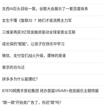
东西AI巨头目标一致，谷歌大会展示了一套百度体系
女生不懂《复联3》？她们才是消费主力军
三维家再获3亿现金融资驱动全球家居业互联
成长保的“赋能”，让孩子在快乐中学习
微信、支付宝们战火升级，遭殃的是谁
普京的功与过
拼多多为什么能爆红？
87870网携手原初集团 将办首届VR/AR+竞技娱乐主题特展
“跳一跳”开始卖广告了，你还“跳”吗？