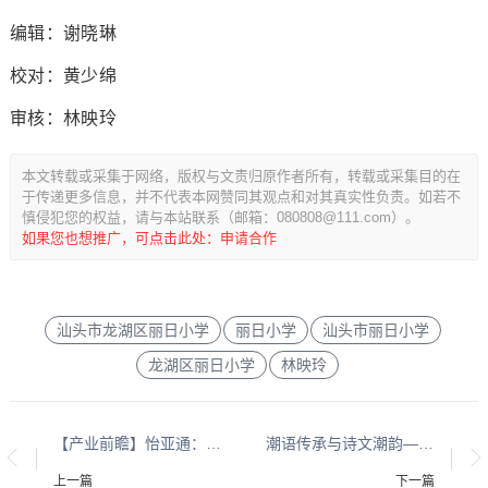
编辑：谢晓琳
校对：黄少绵
审核：林映玲
本文转载或采集于网络，版权与文责归原作者所有，转载或采集目的在
于传递更多信息，并不代表本网赞同其观点和对其真实性负责。如若不
慎侵犯您的权益，请与本站联系（邮箱：080808@111.com）。
如果您也想推广，可点击此处：申请合作
汕头市龙湖区丽日小学
丽日小学
汕头市丽日小学
龙湖区丽日小学
林映玲
【产业前瞻】怡亚通：构建统一大市场需要供应链平台
潮语传承与诗文潮韵——“魅力潮语进校园”汕头市龙湖区丽日小学第二课
上一篇
下一篇